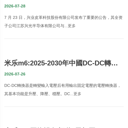
OFweek光通讯网
2026-07-28
7 月 23 日，兴业皮革科技股份有限公司发布了重要的公告，其全资
子公司江苏兴光半导体有限公司与...
更多
米乐m6:2025-2030年中國DC-DC轉換
器市場調查與行業远景預測專題研讨報
2026-07-26
告
DC-DC轉換器是轉變輸入電壓后有用輸出固定電壓的電壓轉換器，
其基本功能是升壓、降壓、穩壓。DC...
更多