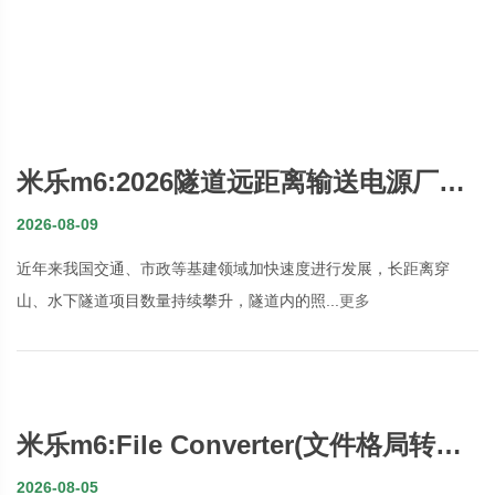
米乐m6:2026隧道远距离输送电源厂家
推荐远程供电系统局端机远距离输送电
2026-08-09
源隧道稳压器远程供电系统远端机转换
近年来我国交通、市政等基建领域加快速度进行发展，长距离穿
器厂家优选指南！
山、水下隧道项目数量持续攀升，隧道内的照...
更多
米乐m6:File Converter(文件格局转化
器) V123 官方版
2026-08-05