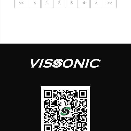
<<
<
1
2
3
4
>
>>